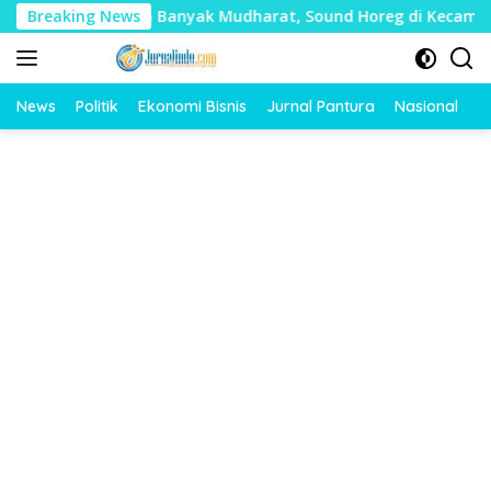
Langsung
ai Timbulkan Banyak Mudharat, Sound Horeg di Kecamatan Tay
Breaking News
ke
konten
News
Politik
Ekonomi Bisnis
Jurnal Pantura
Nasional
O