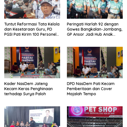
Tuntut Reformasi Tata Kelola
Peringati Harlah 92 dengan
dan Kesetaraan Guru, PD
Gowes Bangkalan-Jombang,
PGSI Pati Kirim 100 Personel
GP Ansor Jadi Hub Anak
Serbu Gedung DPR RI
Muda Jelajahi Sejarah Ulama
Kader NasDem Jateng
DPD NasDem Pati Kecam
Kecam Keras Penghinaan
Pemberitaan dan Cover
terhadap Surya Paloh
Majalah Tempo