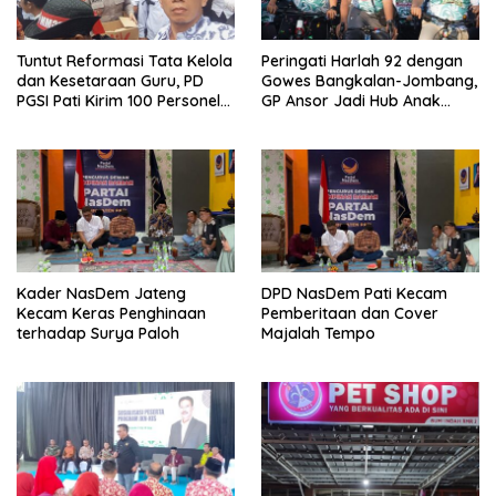
Tuntut Reformasi Tata Kelola
Peringati Harlah 92 dengan
dan Kesetaraan Guru, PD
Gowes Bangkalan-Jombang,
PGSI Pati Kirim 100 Personel
GP Ansor Jadi Hub Anak
Serbu Gedung DPR RI
Muda Jelajahi Sejarah Ulama
Kader NasDem Jateng
DPD NasDem Pati Kecam
Kecam Keras Penghinaan
Pemberitaan dan Cover
terhadap Surya Paloh
Majalah Tempo