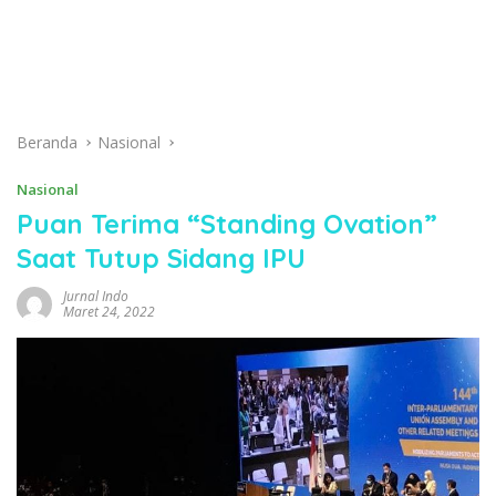
Beranda
Nasional
Nasional
Puan Terima “Standing Ovation”
Saat Tutup Sidang IPU
Jurnal Indo
Maret 24, 2022