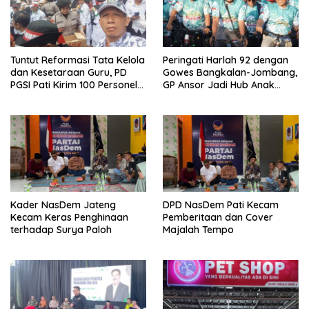
Tuntut Reformasi Tata Kelola
Peringati Harlah 92 dengan
dan Kesetaraan Guru, PD
Gowes Bangkalan-Jombang,
PGSI Pati Kirim 100 Personel
GP Ansor Jadi Hub Anak
Serbu Gedung DPR RI
Muda Jelajahi Sejarah Ulama
Kader NasDem Jateng
DPD NasDem Pati Kecam
Kecam Keras Penghinaan
Pemberitaan dan Cover
terhadap Surya Paloh
Majalah Tempo