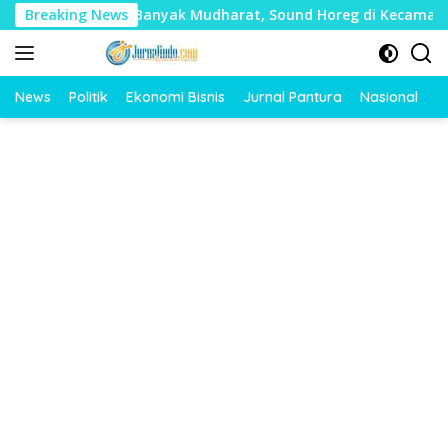
Langsung
lai Timbulkan Banyak Mudharat, Sound Horeg di Kecamatan Ta
Breaking News
ke
konten
News
Politik
Ekonomi Bisnis
Jurnal Pantura
Nasional
O