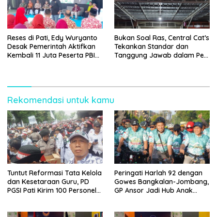
Reses di Pati, Edy Wuryanto
Bukan Soal Ras, Central Cat’s
Desak Pemerintah Aktifkan
Tekankan Standar dan
Kembali 11 Juta Peserta PBI
Tanggung Jawab dalam Pet
BPJS
Care
Rekomendasi untuk kamu
Tuntut Reformasi Tata Kelola
Peringati Harlah 92 dengan
dan Kesetaraan Guru, PD
Gowes Bangkalan-Jombang,
PGSI Pati Kirim 100 Personel
GP Ansor Jadi Hub Anak
Serbu Gedung DPR RI
Muda Jelajahi Sejarah Ulama