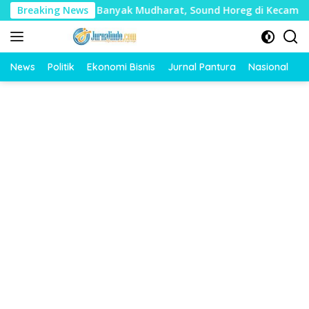
Langsung
ai Timbulkan Banyak Mudharat, Sound Horeg di Kecamatan Tay
Breaking News
ke
konten
News
Politik
Ekonomi Bisnis
Jurnal Pantura
Nasional
O