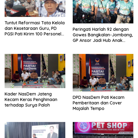
Tuntut Reformasi Tata Kelola
dan Kesetaraan Guru, PD
Peringati Harlah 92 dengan
PGSI Pati Kirim 100 Personel
Gowes Bangkalan-Jombang,
Serbu Gedung DPR RI
GP Ansor Jadi Hub Anak
Muda Jelajahi Sejarah Ulama
Kader NasDem Jateng
DPD NasDem Pati Kecam
Kecam Keras Penghinaan
Pemberitaan dan Cover
terhadap Surya Paloh
Majalah Tempo