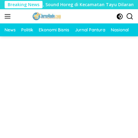
Langsung
dharat, Sound Horeg di Kecamatan Tayu Dilarang
Breaking News
Dua J
ke
konten
News
Politik
Ekonomi Bisnis
Jurnal Pantura
Nasional
O