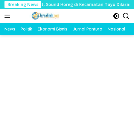
Langsung
Mudharat, Sound Horeg di Kecamatan Tayu Dilarang
Breaking News
Dua
ke
konten
News
Politik
Ekonomi Bisnis
Jurnal Pantura
Nasional
O