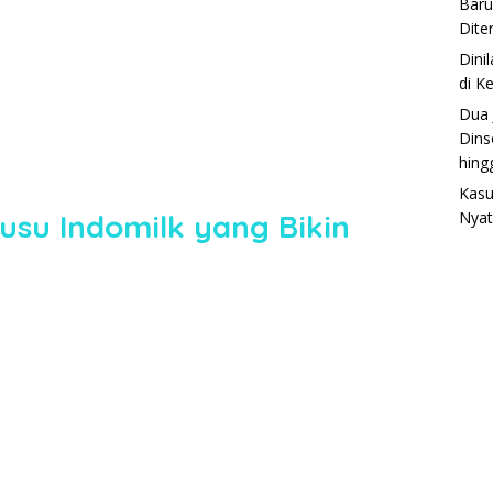
Baru
Dite
Dini
di K
Dua 
Dins
hing
Kasu
su Indomilk yang Bikin
Nyat