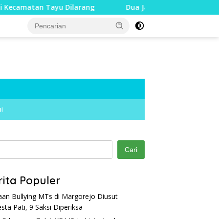
 Tayu Dilarang
Dua Jari Putus akibat Dugaan Bullying,
i
Cari
rita Populer
an Bullying MTs di Margorejo Diusut
esta Pati, 9 Saksi Diperiksa