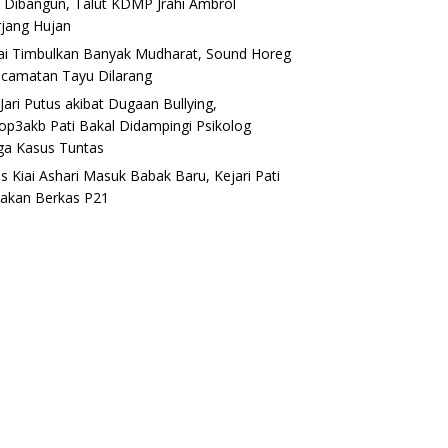
 Dibangun, Talut KDMP Jrahi Ambrol
rjang Hujan
lai Timbulkan Banyak Mudharat, Sound Horeg
ecamatan Tayu Dilarang
Jari Putus akibat Dugaan Bullying,
op3akb Pati Bakal Didampingi Psikolog
ga Kasus Tuntas
s Kiai Ashari Masuk Babak Baru, Kejari Pati
akan Berkas P21