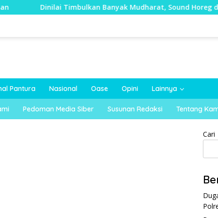
inilai Timbulkan Banyak Mudharat, Sound Horeg di Kecamatan
nal Pantura
Nasional
Oase
Opini
Lainnya
ami
Pedoman Media Siber
Susunan Redaksi
Tentang Kam
Cari
Be
Duga
Polr