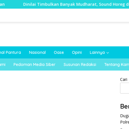
inilai Timbulkan Banyak Mudharat, Sound Horeg di Kecamatan 
nal Pantura
Nasional
Oase
Opini
Lainnya
ami
Pedoman Media Siber
Susunan Redaksi
Tentang Kam
Cari
Be
Duga
Polr