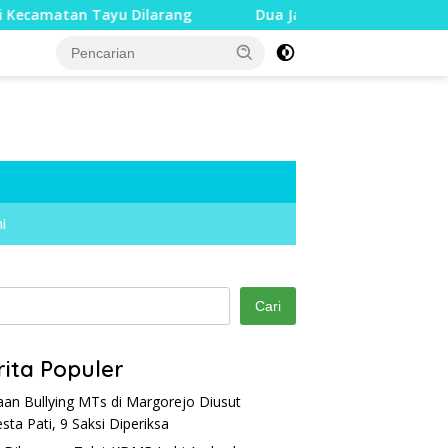
Tayu Dilarang
Dua Jari Putus akibat Dugaan Bullying,
i
Cari
rita Populer
an Bullying MTs di Margorejo Diusut
esta Pati, 9 Saksi Diperiksa