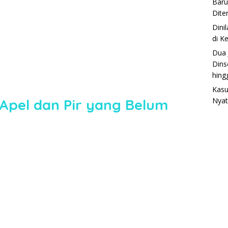
Baru
Dite
Dini
di K
Dua 
Dins
hing
Kasu
Apel dan Pir yang Belum
Nyat