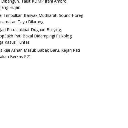
 Dibangun, Talut KDMP Jrahi Ambrol
rjang Hujan
lai Timbulkan Banyak Mudharat, Sound Horeg
ecamatan Tayu Dilarang
Jari Putus akibat Dugaan Bullying,
op3akb Pati Bakal Didampingi Psikolog
ga Kasus Tuntas
s Kiai Ashari Masuk Babak Baru, Kejari Pati
akan Berkas P21