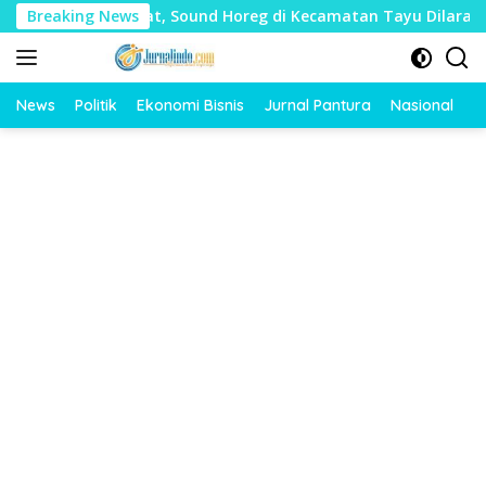
Langsung
 Mudharat, Sound Horeg di Kecamatan Tayu Dilarang
Breaking News
D
ke
konten
News
Politik
Ekonomi Bisnis
Jurnal Pantura
Nasional
O