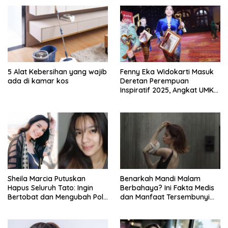
5 Alat Kebersihan yang wajib
Fenny Eka Widokarti Masuk
ada di kamar kos
Deretan Perempuan
Inspiratif 2025, Angkat UMKM
Kecantikan ke Panggung
Nasional
Sheila Marcia Putuskan
Benarkah Mandi Malam
Hapus Seluruh Tato: Ingin
Berbahaya? Ini Fakta Medis
Bertobat dan Mengubah Pola
dan Manfaat Tersembunyi
Pikir
yang Jarang Diketahui