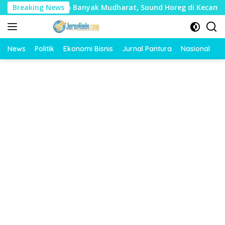
Langsung
lai Timbulkan Banyak Mudharat, Sound Horeg di Kecamatan Tay
Breaking News
ke
konten
News
Politik
Ekonomi Bisnis
Jurnal Pantura
Nasional
O