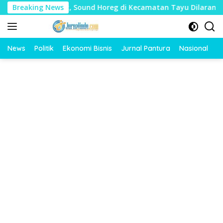
Langsung
dharat, Sound Horeg di Kecamatan Tayu Dilarang
Breaking News
Dua J
ke
konten
News
Politik
Ekonomi Bisnis
Jurnal Pantura
Nasional
O