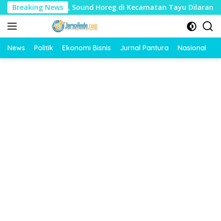
Langsung
dharat, Sound Horeg di Kecamatan Tayu Dilarang
Breaking News
Dua J
ke
konten
News
Politik
Ekonomi Bisnis
Jurnal Pantura
Nasional
O