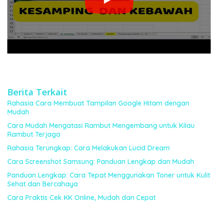
Berita Terkait
Rahasia Cara Membuat Tampilan Google Hitam dengan
Mudah
Cara Mudah Mengatasi Rambut Mengembang untuk Kilau
Rambut Terjaga
Rahasia Terungkap: Cara Melakukan Lucid Dream
Cara Screenshot Samsung: Panduan Lengkap dan Mudah
Panduan Lengkap: Cara Tepat Menggunakan Toner untuk Kulit
Sehat dan Bercahaya
Cara Praktis Cek KK Online, Mudah dan Cepat