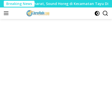
Langsung
ak Mudharat, Sound Horeg di Kecamatan Tayu Dilarang
Breaking News
ke
konten