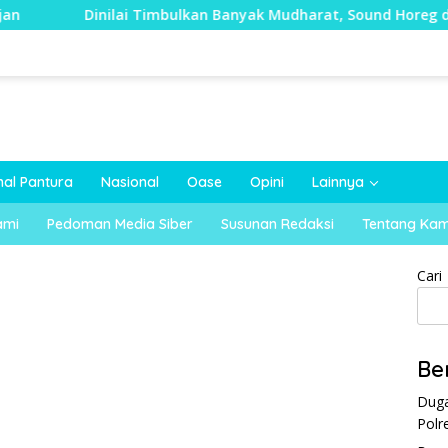
inilai Timbulkan Banyak Mudharat, Sound Horeg di Kecamatan
nal Pantura
Nasional
Oase
Opini
Lainnya
ami
Pedoman Media Siber
Susunan Redaksi
Tentang Kam
Cari
Be
Duga
Polr