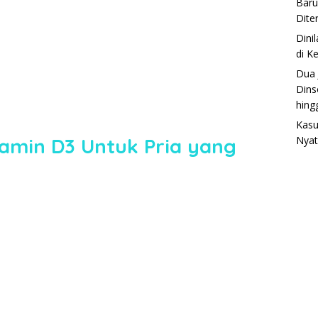
Baru
Dite
Dini
di K
Dua 
Dins
hing
Kasu
amin D3 Untuk Pria yang
Nyat