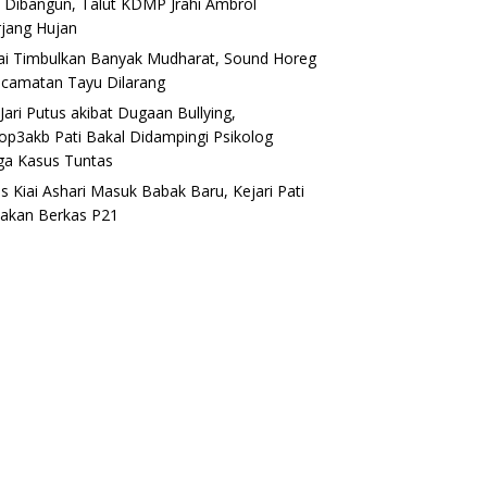
 Dibangun, Talut KDMP Jrahi Ambrol
rjang Hujan
lai Timbulkan Banyak Mudharat, Sound Horeg
ecamatan Tayu Dilarang
Jari Putus akibat Dugaan Bullying,
op3akb Pati Bakal Didampingi Psikolog
ga Kasus Tuntas
s Kiai Ashari Masuk Babak Baru, Kejari Pati
akan Berkas P21