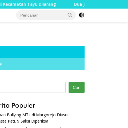
 Tayu Dilarang
Dua Jari Putus akibat Dugaan Bullying,
i
Cari
rita Populer
an Bullying MTs di Margorejo Diusut
esta Pati, 9 Saksi Diperiksa