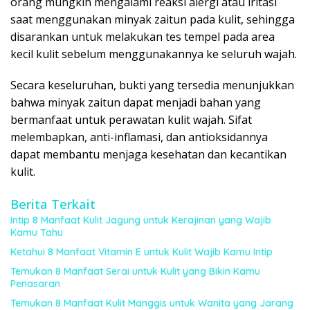
orang mungkin mengalami reaksi alergi atau iritasi
saat menggunakan minyak zaitun pada kulit, sehingga
disarankan untuk melakukan tes tempel pada area
kecil kulit sebelum menggunakannya ke seluruh wajah.
Secara keseluruhan, bukti yang tersedia menunjukkan
bahwa minyak zaitun dapat menjadi bahan yang
bermanfaat untuk perawatan kulit wajah. Sifat
melembapkan, anti-inflamasi, dan antioksidannya
dapat membantu menjaga kesehatan dan kecantikan
kulit.
Berita Terkait
Intip 8 Manfaat Kulit Jagung untuk Kerajinan yang Wajib
Kamu Tahu
Ketahui 8 Manfaat Vitamin E untuk Kulit Wajib Kamu Intip
Temukan 8 Manfaat Serai untuk Kulit yang Bikin Kamu
Penasaran
Temukan 8 Manfaat Kulit Manggis untuk Wanita yang Jarang