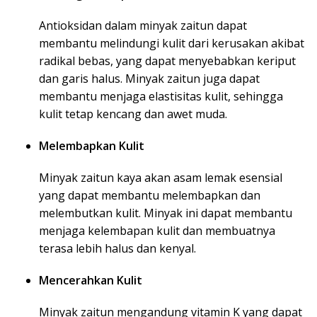
Antioksidan dalam minyak zaitun dapat
membantu melindungi kulit dari kerusakan akibat
radikal bebas, yang dapat menyebabkan keriput
dan garis halus. Minyak zaitun juga dapat
membantu menjaga elastisitas kulit, sehingga
kulit tetap kencang dan awet muda.
Melembapkan Kulit
Minyak zaitun kaya akan asam lemak esensial
yang dapat membantu melembapkan dan
melembutkan kulit. Minyak ini dapat membantu
menjaga kelembapan kulit dan membuatnya
terasa lebih halus dan kenyal.
Mencerahkan Kulit
Minyak zaitun mengandung vitamin K yang dapat