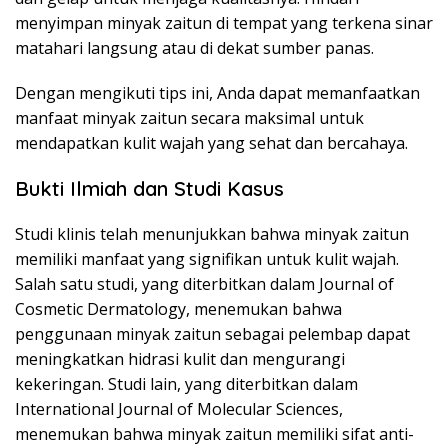
menyimpan minyak zaitun di tempat yang terkena sinar
matahari langsung atau di dekat sumber panas.
Dengan mengikuti tips ini, Anda dapat memanfaatkan
manfaat minyak zaitun secara maksimal untuk
mendapatkan kulit wajah yang sehat dan bercahaya.
Bukti Ilmiah dan Studi Kasus
Studi klinis telah menunjukkan bahwa minyak zaitun
memiliki manfaat yang signifikan untuk kulit wajah.
Salah satu studi, yang diterbitkan dalam Journal of
Cosmetic Dermatology, menemukan bahwa
penggunaan minyak zaitun sebagai pelembap dapat
meningkatkan hidrasi kulit dan mengurangi
kekeringan. Studi lain, yang diterbitkan dalam
International Journal of Molecular Sciences,
menemukan bahwa minyak zaitun memiliki sifat anti-