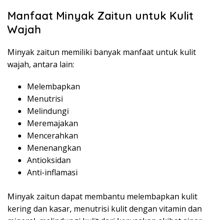
Manfaat Minyak Zaitun untuk Kulit
Wajah
Minyak zaitun memiliki banyak manfaat untuk kulit
wajah, antara lain:
Melembapkan
Menutrisi
Melindungi
Meremajakan
Mencerahkan
Menenangkan
Antioksidan
Anti-inflamasi
Minyak zaitun dapat membantu melembapkan kulit
kering dan kasar, menutrisi kulit dengan vitamin dan