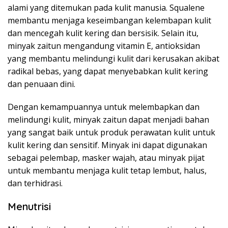
alami yang ditemukan pada kulit manusia. Squalene
membantu menjaga keseimbangan kelembapan kulit
dan mencegah kulit kering dan bersisik. Selain itu,
minyak zaitun mengandung vitamin E, antioksidan
yang membantu melindungi kulit dari kerusakan akibat
radikal bebas, yang dapat menyebabkan kulit kering
dan penuaan dini.
Dengan kemampuannya untuk melembapkan dan
melindungi kulit, minyak zaitun dapat menjadi bahan
yang sangat baik untuk produk perawatan kulit untuk
kulit kering dan sensitif. Minyak ini dapat digunakan
sebagai pelembap, masker wajah, atau minyak pijat
untuk membantu menjaga kulit tetap lembut, halus,
dan terhidrasi.
Menutrisi