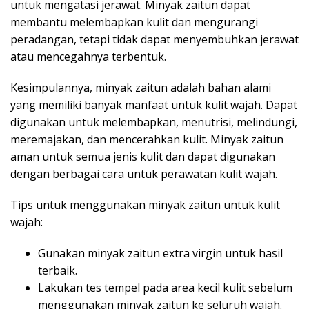
untuk mengatasi jerawat. Minyak zaitun dapat
membantu melembapkan kulit dan mengurangi
peradangan, tetapi tidak dapat menyembuhkan jerawat
atau mencegahnya terbentuk.
Kesimpulannya, minyak zaitun adalah bahan alami
yang memiliki banyak manfaat untuk kulit wajah. Dapat
digunakan untuk melembapkan, menutrisi, melindungi,
meremajakan, dan mencerahkan kulit. Minyak zaitun
aman untuk semua jenis kulit dan dapat digunakan
dengan berbagai cara untuk perawatan kulit wajah.
Tips untuk menggunakan minyak zaitun untuk kulit
wajah:
Gunakan minyak zaitun extra virgin untuk hasil
terbaik.
Lakukan tes tempel pada area kecil kulit sebelum
menggunakan minyak zaitun ke seluruh wajah.