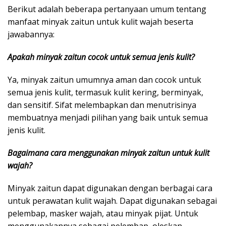
Berikut adalah beberapa pertanyaan umum tentang
manfaat minyak zaitun untuk kulit wajah beserta
jawabannya:
Apakah minyak zaitun cocok untuk semua jenis kulit?
Ya, minyak zaitun umumnya aman dan cocok untuk
semua jenis kulit, termasuk kulit kering, berminyak,
dan sensitif. Sifat melembapkan dan menutrisinya
membuatnya menjadi pilihan yang baik untuk semua
jenis kulit.
Bagaimana cara menggunakan minyak zaitun untuk kulit
wajah?
Minyak zaitun dapat digunakan dengan berbagai cara
untuk perawatan kulit wajah. Dapat digunakan sebagai
pelembap, masker wajah, atau minyak pijat. Untuk