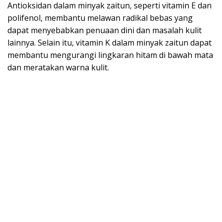
Antioksidan dalam minyak zaitun, seperti vitamin E dan
polifenol, membantu melawan radikal bebas yang
dapat menyebabkan penuaan dini dan masalah kulit
lainnya. Selain itu, vitamin K dalam minyak zaitun dapat
membantu mengurangi lingkaran hitam di bawah mata
dan meratakan warna kulit.