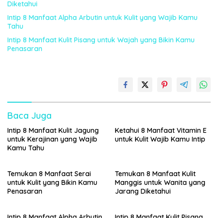
Diketahui
Intip 8 Manfaat Alpha Arbutin untuk Kulit yang Wajib Kamu
Tahu
Intip 8 Manfaat Kulit Pisang untuk Wajah yang Bikin Kamu
Penasaran
Baca Juga
Intip 8 Manfaat Kulit Jagung
Ketahui 8 Manfaat Vitamin E
untuk Kerajinan yang Wajib
untuk Kulit Wajib Kamu Intip
Kamu Tahu
Temukan 8 Manfaat Serai
Temukan 8 Manfaat Kulit
untuk Kulit yang Bikin Kamu
Manggis untuk Wanita yang
Penasaran
Jarang Diketahui
Intip 8 Manfaat Alpha Arbutin
Intip 8 Manfaat Kulit Pisang