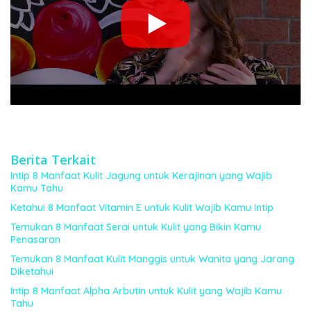
Berita Terkait
Intip 8 Manfaat Kulit Jagung untuk Kerajinan yang Wajib
Kamu Tahu
Ketahui 8 Manfaat Vitamin E untuk Kulit Wajib Kamu Intip
Temukan 8 Manfaat Serai untuk Kulit yang Bikin Kamu
Penasaran
Temukan 8 Manfaat Kulit Manggis untuk Wanita yang Jarang
Diketahui
Intip 8 Manfaat Alpha Arbutin untuk Kulit yang Wajib Kamu
Tahu