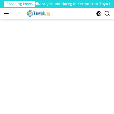
Langsung
anyak Mudharat, Sound Horeg di Kecamatan Tayu Dilarang
Breaking News
ke
konten