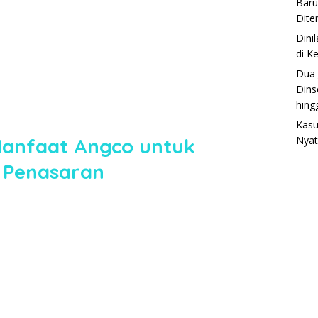
Baru
Dite
Dini
di K
Dua 
Dins
hing
Kasu
Manfaat Angco untuk
Nyat
 Penasaran