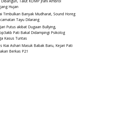
 Dibangun, Talut KDMP Jrahi Ambrol
rjang Hujan
lai Timbulkan Banyak Mudharat, Sound Horeg
ecamatan Tayu Dilarang
Jari Putus akibat Dugaan Bullying,
op3akb Pati Bakal Didampingi Psikolog
ga Kasus Tuntas
s Kiai Ashari Masuk Babak Baru, Kejari Pati
akan Berkas P21