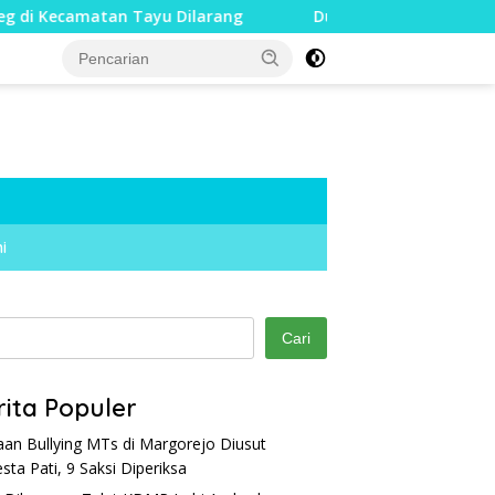
tan Tayu Dilarang
Dua Jari Putus akibat Dugaan Bullyi
i
Cari
rita Populer
an Bullying MTs di Margorejo Diusut
esta Pati, 9 Saksi Diperiksa