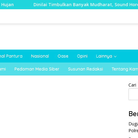
Dinilai Timbulkan Banyak Mudharat, Sound Horeg di Kecama
nal Pantura
Nasional
Oase
Opini
Lainnya
ami
Pedoman Media Siber
Susunan Redaksi
Tentang Kam
Cari
Be
Duga
Polr