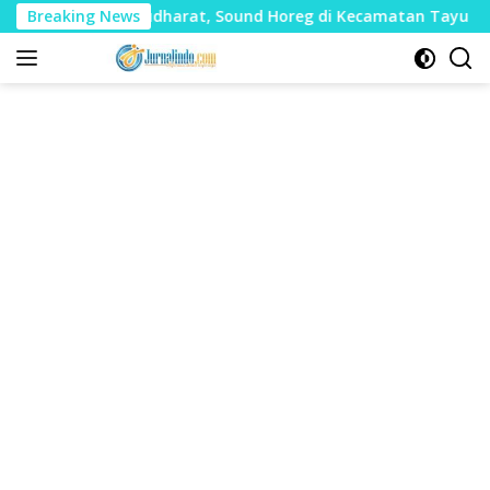
Langsung
anyak Mudharat, Sound Horeg di Kecamatan Tayu Dilarang
Breaking News
ke
konten