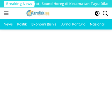
Langsung
k Mudharat, Sound Horeg di Kecamatan Tayu Dilarang
Breaking News
D
ke
konten
News
Politik
Ekonomi Bisnis
Jurnal Pantura
Nasional
O