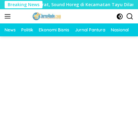
Langsung
k Mudharat, Sound Horeg di Kecamatan Tayu Dilarang
Breaking News
ke
konten
News
Politik
Ekonomi Bisnis
Jurnal Pantura
Nasional
O