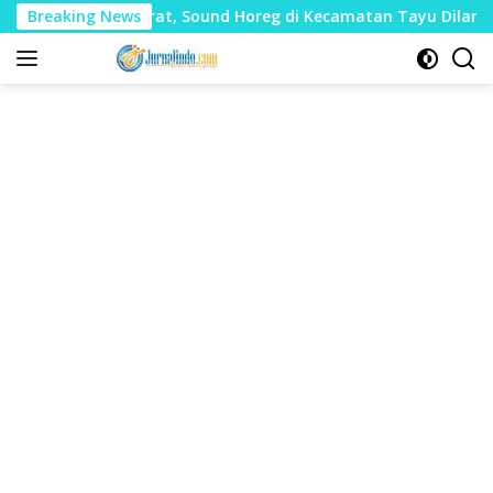
Langsung
 Mudharat, Sound Horeg di Kecamatan Tayu Dilarang
Breaking News
Du
ke
konten