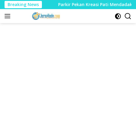
Langsung
kas P21
Breaking News
Parkir Pekan Kreasi Pati Mendadak Rp10 Ribu, Di
ke
konten