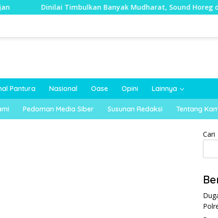
inilai Timbulkan Banyak Mudharat, Sound Horeg di Kecamatan
nal Pantura
Nasional
Oase
Opini
Lainnya
ami
Pedoman Media Siber
Susunan Redaksi
Tentang Kam
Cari
Be
Duga
Polr