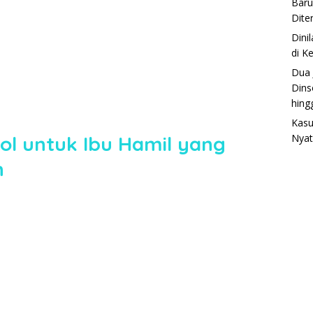
Baru
Dite
Dini
di K
Dua 
Dins
hing
Kasu
ol untuk Ibu Hamil yang
Nyat
n