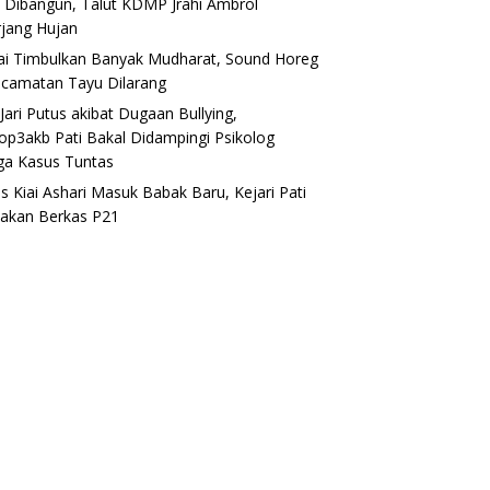
 Dibangun, Talut KDMP Jrahi Ambrol
rjang Hujan
lai Timbulkan Banyak Mudharat, Sound Horeg
ecamatan Tayu Dilarang
Jari Putus akibat Dugaan Bullying,
op3akb Pati Bakal Didampingi Psikolog
ga Kasus Tuntas
s Kiai Ashari Masuk Babak Baru, Kejari Pati
akan Berkas P21