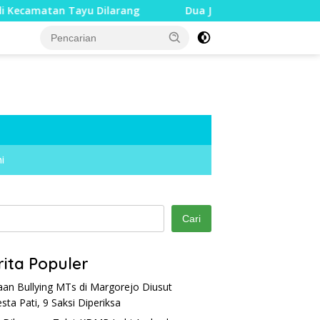
 Tayu Dilarang
Dua Jari Putus akibat Dugaan Bullying,
i
Cari
rita Populer
an Bullying MTs di Margorejo Diusut
esta Pati, 9 Saksi Diperiksa