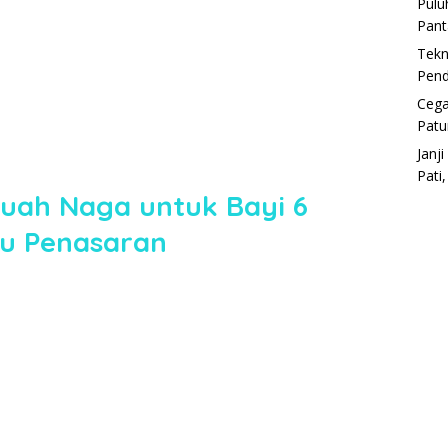
Pulu
Pant
Tekn
Pend
Cega
Patu
Janj
Pati
uah Naga untuk Bayi 6
mu Penasaran