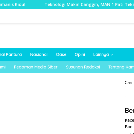
Teknologi Makin Canggih, MAN 1 Pati Tekankan Pendidi
nal Pantura
Nasional
Oase
Opini
Lainnya
ami
Pedoman Media Siber
Susunan Redaksi
Tentang Kam
Cari
Be
Kece
Ban 