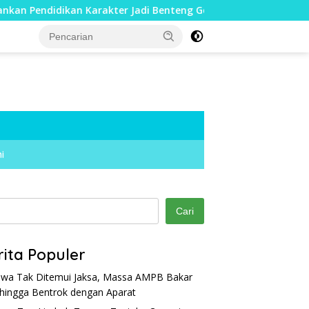
kan Karakter Jadi Benteng Generasi Muda
Cegah Warga T
i
Cari
rita Populer
wa Tak Ditemui Jaksa, Massa AMPB Bakar
hingga Bentrok dengan Aparat