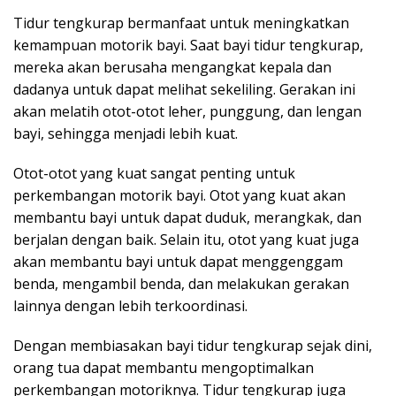
Tidur tengkurap bermanfaat untuk meningkatkan
kemampuan motorik bayi. Saat bayi tidur tengkurap,
mereka akan berusaha mengangkat kepala dan
dadanya untuk dapat melihat sekeliling. Gerakan ini
akan melatih otot-otot leher, punggung, dan lengan
bayi, sehingga menjadi lebih kuat.
Otot-otot yang kuat sangat penting untuk
perkembangan motorik bayi. Otot yang kuat akan
membantu bayi untuk dapat duduk, merangkak, dan
berjalan dengan baik. Selain itu, otot yang kuat juga
akan membantu bayi untuk dapat menggenggam
benda, mengambil benda, dan melakukan gerakan
lainnya dengan lebih terkoordinasi.
Dengan membiasakan bayi tidur tengkurap sejak dini,
orang tua dapat membantu mengoptimalkan
perkembangan motoriknya. Tidur tengkurap juga