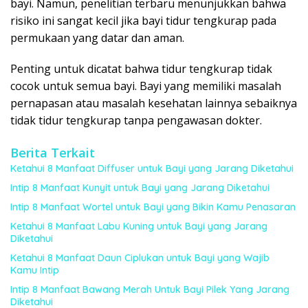
bayi. Namun, penelitian terbaru menunjukkan bahwa
risiko ini sangat kecil jika bayi tidur tengkurap pada
permukaan yang datar dan aman.
Penting untuk dicatat bahwa tidur tengkurap tidak
cocok untuk semua bayi. Bayi yang memiliki masalah
pernapasan atau masalah kesehatan lainnya sebaiknya
tidak tidur tengkurap tanpa pengawasan dokter.
Berita Terkait
Ketahui 8 Manfaat Diffuser untuk Bayi yang Jarang Diketahui
Intip 8 Manfaat Kunyit untuk Bayi yang Jarang Diketahui
Intip 8 Manfaat Wortel untuk Bayi yang Bikin Kamu Penasaran
Ketahui 8 Manfaat Labu Kuning untuk Bayi yang Jarang
Diketahui
Ketahui 8 Manfaat Daun Ciplukan untuk Bayi yang Wajib
Kamu Intip
Intip 8 Manfaat Bawang Merah Untuk Bayi Pilek Yang Jarang
Diketahui