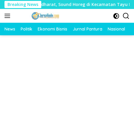
Langsung
Banyak Mudharat, Sound Horeg di Kecamatan Tayu Dilarang
Breaking News
ke
konten
News
Politik
Ekonomi Bisnis
Jurnal Pantura
Nasional
O