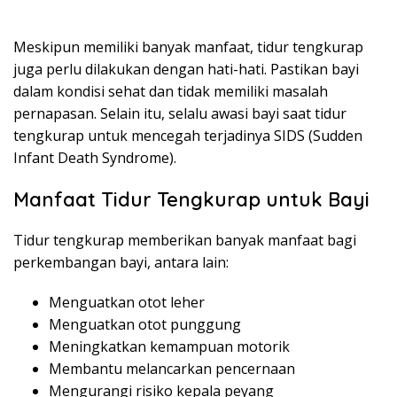
Meskipun memiliki banyak manfaat, tidur tengkurap
juga perlu dilakukan dengan hati-hati. Pastikan bayi
dalam kondisi sehat dan tidak memiliki masalah
pernapasan. Selain itu, selalu awasi bayi saat tidur
tengkurap untuk mencegah terjadinya SIDS (Sudden
Infant Death Syndrome).
Manfaat Tidur Tengkurap untuk Bayi
Tidur tengkurap memberikan banyak manfaat bagi
perkembangan bayi, antara lain:
Menguatkan otot leher
Menguatkan otot punggung
Meningkatkan kemampuan motorik
Membantu melancarkan pencernaan
Mengurangi risiko kepala peyang