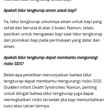
Apakah tidur tengkurap aman untuk bayi?
Ya, tidur tengkurap umumnya aman untuk bayi yang
sehat dan berusia di atas 2 bulan. Namun, selalu
pastikan untuk mengawasi bayi saat tidur tengkurap
dan posisikan bayi pada permukaan yang datar dan
aman.
Apakah tidur tengkurap dapat membantu mengurangi
risiko SIDS?
Beberapa penelitian menunjukkan bahwa tidur
tengkurap dapat membantu mengurangi risiko SIDS
(Sudden Infant Death Syndrome). Namun, penting
untuk diingat bahwa tidur tengkurap juga dapat
meningkatkan risiko tersedak jika bayi memuntahkan
susu atau cairan lainnya.