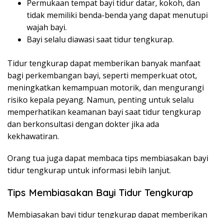
Permukaan tempat bayi tidur datar, kokoh, dan
tidak memiliki benda-benda yang dapat menutupi
wajah bayi.
Bayi selalu diawasi saat tidur tengkurap.
Tidur tengkurap dapat memberikan banyak manfaat
bagi perkembangan bayi, seperti memperkuat otot,
meningkatkan kemampuan motorik, dan mengurangi
risiko kepala peyang. Namun, penting untuk selalu
memperhatikan keamanan bayi saat tidur tengkurap
dan berkonsultasi dengan dokter jika ada
kekhawatiran.
Orang tua juga dapat membaca tips membiasakan bayi
tidur tengkurap untuk informasi lebih lanjut.
Tips Membiasakan Bayi Tidur Tengkurap
Membiasakan bayi tidur tengkurap dapat memberikan