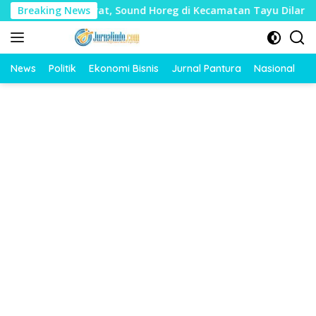
Langsung
 Mudharat, Sound Horeg di Kecamatan Tayu Dilarang
Breaking News
D
ke
konten
News
Politik
Ekonomi Bisnis
Jurnal Pantura
Nasional
O