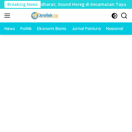
Langsung
 Banyak Mudharat, Sound Horeg di Kecamatan Tayu Dilarang
Breaking News
ke
konten
News
Politik
Ekonomi Bisnis
Jurnal Pantura
Nasional
O