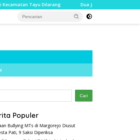
 Tayu Dilarang
Dua Jari Putus akibat Dugaan Bullying,
i
Cari
rita Populer
an Bullying MTs di Margorejo Diusut
esta Pati, 9 Saksi Diperiksa