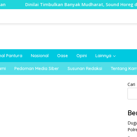
inilai Timbulkan Banyak Mudharat, Sound Horeg di Kecamatan
nal Pantura
Nasional
Oase
Opini
Lainnya
ami
Pedoman Media Siber
Susunan Redaksi
Tentang Kam
Cari
Be
Duga
Polr