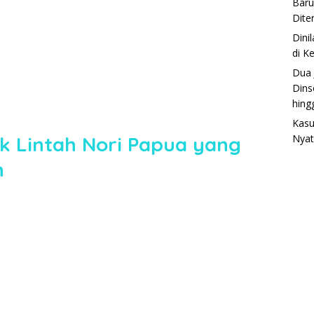
Baru
Dite
Dini
di K
Dua 
Dins
hing
Kasu
ak Lintah Nori Papua yang
Nyat
n