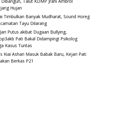
 Dibangun, Talut KDMP Jrahi Ambrol
rjang Hujan
lai Timbulkan Banyak Mudharat, Sound Horeg
ecamatan Tayu Dilarang
Jari Putus akibat Dugaan Bullying,
op3akb Pati Bakal Didampingi Psikolog
ga Kasus Tuntas
s Kiai Ashari Masuk Babak Baru, Kejari Pati
akan Berkas P21