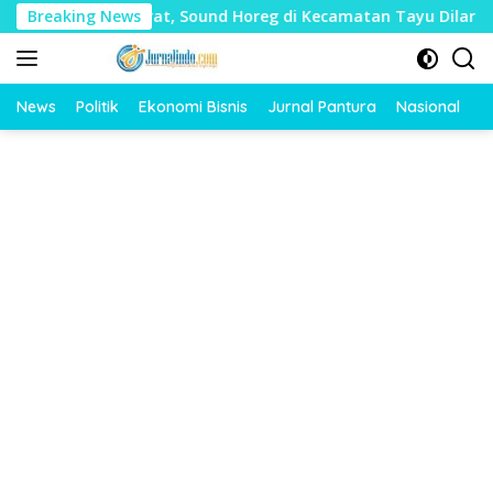
Langsung
 Mudharat, Sound Horeg di Kecamatan Tayu Dilarang
Breaking News
D
ke
konten
News
Politik
Ekonomi Bisnis
Jurnal Pantura
Nasional
O