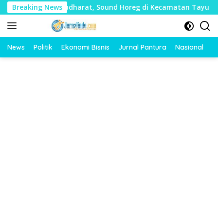
Langsung
Banyak Mudharat, Sound Horeg di Kecamatan Tayu Dilarang
Breaking News
ke
konten
News
Politik
Ekonomi Bisnis
Jurnal Pantura
Nasional
O