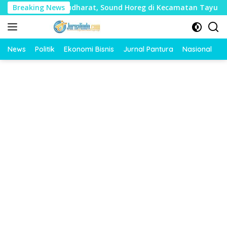
Langsung
n Banyak Mudharat, Sound Horeg di Kecamatan Tayu Dilarang
Breaking News
ke
konten
News
Politik
Ekonomi Bisnis
Jurnal Pantura
Nasional
O