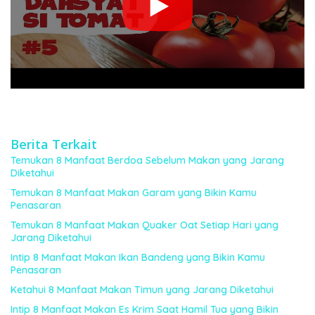
Berita Terkait
Temukan 8 Manfaat Berdoa Sebelum Makan yang Jarang
Diketahui
Temukan 8 Manfaat Makan Garam yang Bikin Kamu
Penasaran
Temukan 8 Manfaat Makan Quaker Oat Setiap Hari yang
Jarang Diketahui
Intip 8 Manfaat Makan Ikan Bandeng yang Bikin Kamu
Penasaran
Ketahui 8 Manfaat Makan Timun yang Jarang Diketahui
Intip 8 Manfaat Makan Es Krim Saat Hamil Tua yang Bikin