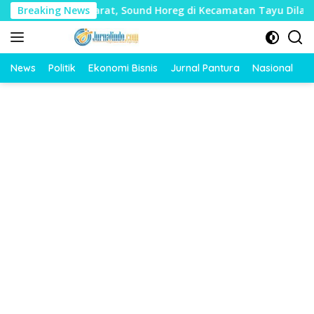
Langsung
ak Mudharat, Sound Horeg di Kecamatan Tayu Dilarang
Breaking News
ke
konten
News
Politik
Ekonomi Bisnis
Jurnal Pantura
Nasional
O