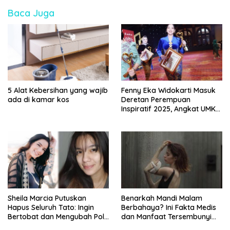
Baca Juga
5 Alat Kebersihan yang wajib
Fenny Eka Widokarti Masuk
ada di kamar kos
Deretan Perempuan
Inspiratif 2025, Angkat UMKM
Kecantikan ke Panggung
Nasional
Sheila Marcia Putuskan
Benarkah Mandi Malam
Hapus Seluruh Tato: Ingin
Berbahaya? Ini Fakta Medis
Bertobat dan Mengubah Pola
dan Manfaat Tersembunyi
Pikir
yang Jarang Diketahui