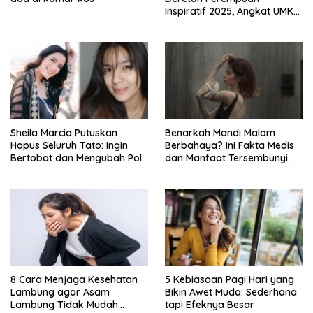
Inspiratif 2025, Angkat UMKM
Kecantikan ke Panggung
Nasional
Sheila Marcia Putuskan
Benarkah Mandi Malam
Hapus Seluruh Tato: Ingin
Berbahaya? Ini Fakta Medis
Bertobat dan Mengubah Pola
dan Manfaat Tersembunyi
Pikir
yang Jarang Diketahui
8 Cara Menjaga Kesehatan
5 Kebiasaan Pagi Hari yang
Lambung agar Asam
Bikin Awet Muda: Sederhana
Lambung Tidak Mudah
tapi Efeknya Besar