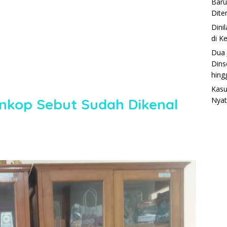
Baru
Dite
Dini
di K
Dua 
Dins
hing
Kasu
inkop Sebut Sudah Dikenal
Nyat