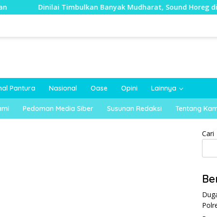
i Timbulkan Banyak Mudharat, Sound Horeg di Kecamatan Tayu
nal Pantura
Nasional
Oase
Opini
Lainnya
ami
Pedoman Media Siber
Susunan Redaksi
Tentang Kam
Cari
Be
Duga
Polr