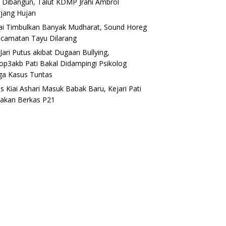
 Dibangun, Talut KDMP Jrahi Ambrol
rjang Hujan
lai Timbulkan Banyak Mudharat, Sound Horeg
ecamatan Tayu Dilarang
Jari Putus akibat Dugaan Bullying,
op3akb Pati Bakal Didampingi Psikolog
ga Kasus Tuntas
s Kiai Ashari Masuk Babak Baru, Kejari Pati
akan Berkas P21