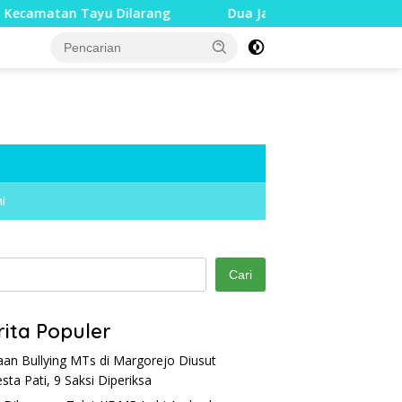
 Dilarang
Dua Jari Putus akibat Dugaan Bullying, Dins
i
Cari
rita Populer
an Bullying MTs di Margorejo Diusut
esta Pati, 9 Saksi Diperiksa