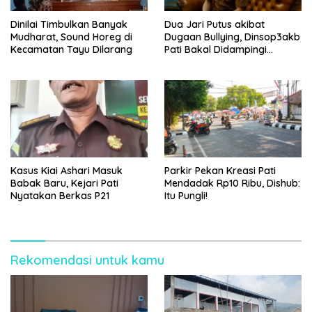
Dinilai Timbulkan Banyak
Dua Jari Putus akibat
Mudharat, Sound Horeg di
Dugaan Bullying, Dinsop3akb
Kecamatan Tayu Dilarang
Pati Bakal Didampingi
Psikolog hingga Kasus
Tuntas
Kasus Kiai Ashari Masuk
Parkir Pekan Kreasi Pati
Babak Baru, Kejari Pati
Mendadak Rp10 Ribu, Dishub:
Nyatakan Berkas P21
Itu Pungli!
Rekomendasi untuk kamu