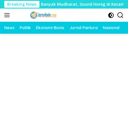
Langsung
lai Timbulkan Banyak Mudharat, Sound Horeg di Kecamatan Tay
Breaking News
ke
konten
News
Politik
Ekonomi Bisnis
Jurnal Pantura
Nasional
O