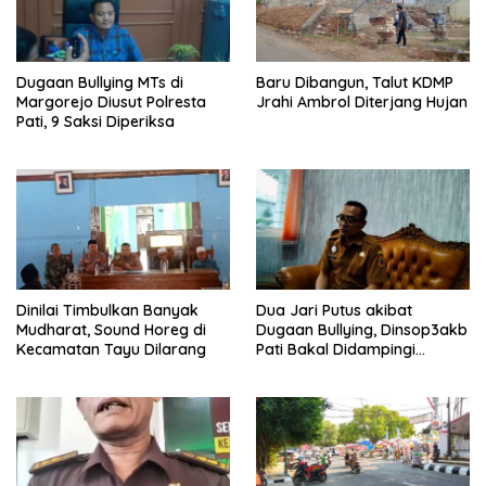
Dugaan Bullying MTs di
Baru Dibangun, Talut KDMP
Margorejo Diusut Polresta
Jrahi Ambrol Diterjang Hujan
Pati, 9 Saksi Diperiksa
Dinilai Timbulkan Banyak
Dua Jari Putus akibat
Mudharat, Sound Horeg di
Dugaan Bullying, Dinsop3akb
Kecamatan Tayu Dilarang
Pati Bakal Didampingi
Psikolog hingga Kasus
Tuntas