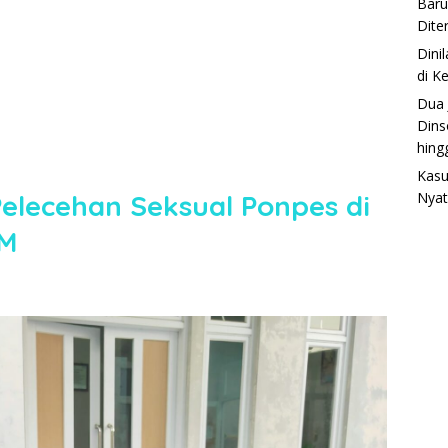
Baru
Dite
Dini
di K
Dua 
Dins
hing
Kasu
lecehan Seksual Ponpes di
Nyat
AM