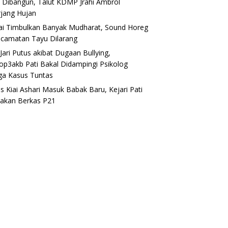
 Dibangun, Talut KDMP Jrahi Ambrol
rjang Hujan
lai Timbulkan Banyak Mudharat, Sound Horeg
ecamatan Tayu Dilarang
Jari Putus akibat Dugaan Bullying,
op3akb Pati Bakal Didampingi Psikolog
ga Kasus Tuntas
s Kiai Ashari Masuk Babak Baru, Kejari Pati
akan Berkas P21