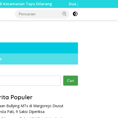
u Dilarang
Dua Jari Putus akibat Dugaan Bullying, Din
i
Cari
rita Populer
an Bullying MTs di Margorejo Diusut
esta Pati, 9 Saksi Diperiksa