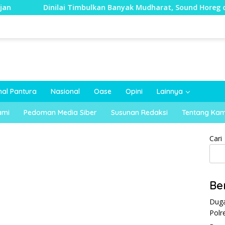
ai Timbulkan Banyak Mudharat, Sound Horeg di Kecamatan Tay
nal Pantura
Nasional
Oase
Opini
Lainnya
ami
Pedoman Media Siber
Susunan Redaksi
Tentang Kam
Cari
Be
Duga
Polr