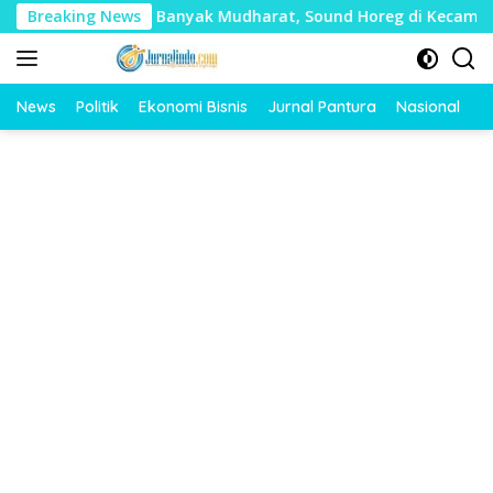
Langsung
ai Timbulkan Banyak Mudharat, Sound Horeg di Kecamatan Tay
Breaking News
ke
konten
News
Politik
Ekonomi Bisnis
Jurnal Pantura
Nasional
O