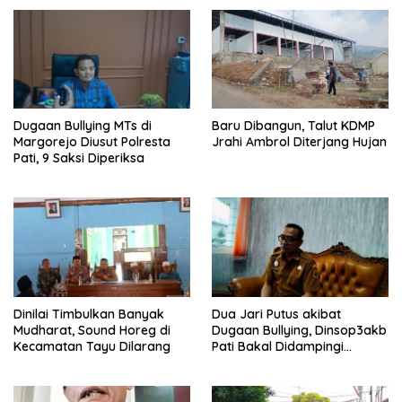
Dugaan Bullying MTs di
Baru Dibangun, Talut KDMP
Margorejo Diusut Polresta
Jrahi Ambrol Diterjang Hujan
Pati, 9 Saksi Diperiksa
Dinilai Timbulkan Banyak
Dua Jari Putus akibat
Mudharat, Sound Horeg di
Dugaan Bullying, Dinsop3akb
Kecamatan Tayu Dilarang
Pati Bakal Didampingi
Psikolog hingga Kasus
Tuntas