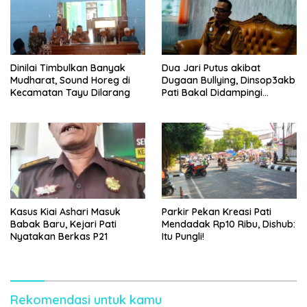
Dinilai Timbulkan Banyak
Dua Jari Putus akibat
Mudharat, Sound Horeg di
Dugaan Bullying, Dinsop3akb
Kecamatan Tayu Dilarang
Pati Bakal Didampingi
Psikolog hingga Kasus
Tuntas
Kasus Kiai Ashari Masuk
Parkir Pekan Kreasi Pati
Babak Baru, Kejari Pati
Mendadak Rp10 Ribu, Dishub:
Nyatakan Berkas P21
Itu Pungli!
Rekomendasi untuk kamu