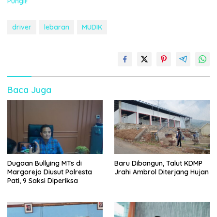
Pungli!
driver
lebaran
MUDIK
Baca Juga
Dugaan Bullying MTs di
Baru Dibangun, Talut KDMP
Margorejo Diusut Polresta
Jrahi Ambrol Diterjang Hujan
Pati, 9 Saksi Diperiksa