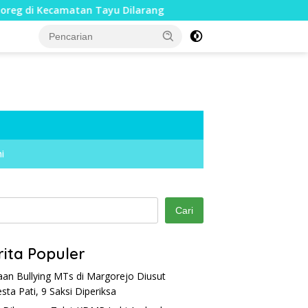
Tayu Dilarang
Dua Jari Putus akibat Dugaan Bullying,
i
Cari
rita Populer
an Bullying MTs di Margorejo Diusut
esta Pati, 9 Saksi Diperiksa