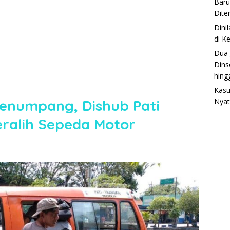
Baru
Dite
Dini
di K
Dua 
Dins
hing
Kasu
Penumpang, Dishub Pati
Nyat
ralih Sepeda Motor