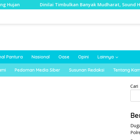
inilai Timbulkan Banyak Mudharat, Sound Horeg di Kecamatan 
nal Pantura
Nasional
Oase
Opini
Lainnya
ami
Pedoman Media Siber
Susunan Redaksi
Tentang Kam
Cari
Be
Duga
Polr