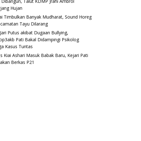
 Dibangun, Talut KDMP Jrahi Ambrol
rjang Hujan
lai Timbulkan Banyak Mudharat, Sound Horeg
ecamatan Tayu Dilarang
Jari Putus akibat Dugaan Bullying,
op3akb Pati Bakal Didampingi Psikolog
ga Kasus Tuntas
s Kiai Ashari Masuk Babak Baru, Kejari Pati
akan Berkas P21