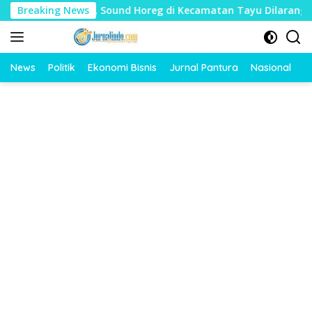
Langsung
dharat, Sound Horeg di Kecamatan Tayu Dilarang
Breaking News
Dua J
ke
konten
News
Politik
Ekonomi Bisnis
Jurnal Pantura
Nasional
O