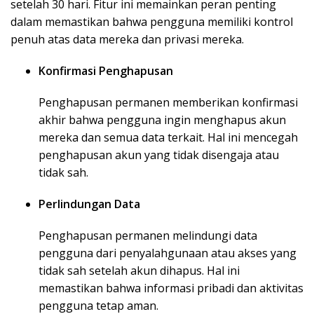
setelah 30 hari. Fitur ini memainkan peran penting
dalam memastikan bahwa pengguna memiliki kontrol
penuh atas data mereka dan privasi mereka.
Konfirmasi Penghapusan
Penghapusan permanen memberikan konfirmasi
akhir bahwa pengguna ingin menghapus akun
mereka dan semua data terkait. Hal ini mencegah
penghapusan akun yang tidak disengaja atau
tidak sah.
Perlindungan Data
Penghapusan permanen melindungi data
pengguna dari penyalahgunaan atau akses yang
tidak sah setelah akun dihapus. Hal ini
memastikan bahwa informasi pribadi dan aktivitas
pengguna tetap aman.