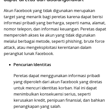
Akun Facebook yang tidak digunakan merupakan
target yang menarik bagi peretas karena dapat berisi
informasi pribadi yang berharga, seperti nama, alamat,
nomor telepon, dan informasi keuangan. Peretas dapat
memperoleh akses ke akun yang tidak digunakan
melalui berbagai metode, seperti phishing, brute force
attack, atau mengeksploitasi kerentanan dalam
perangkat lunak Facebook.
Pencurian Identitas
Peretas dapat menggunakan informasi pribadi
yang diperoleh dari akun Facebook yang diretas
untuk mencuri identitas korban. Hal ini dapat
menimbulkan konsekuensi serius, seperti
kerusakan kredit, penipuan finansial, dan bahkan
penangkapan yang salah.