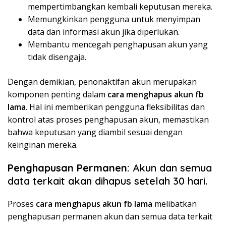
mempertimbangkan kembali keputusan mereka.
Memungkinkan pengguna untuk menyimpan
data dan informasi akun jika diperlukan.
Membantu mencegah penghapusan akun yang
tidak disengaja.
Dengan demikian, penonaktifan akun merupakan
komponen penting dalam
cara menghapus akun fb
lama
. Hal ini memberikan pengguna fleksibilitas dan
kontrol atas proses penghapusan akun, memastikan
bahwa keputusan yang diambil sesuai dengan
keinginan mereka.
Penghapusan Permanen:
Akun dan semua
data terkait akan dihapus setelah 30 hari.
Proses
cara menghapus akun fb lama
melibatkan
penghapusan permanen akun dan semua data terkait