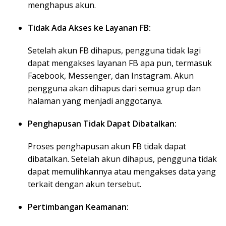
menghapus akun.
Tidak Ada Akses ke Layanan FB:
Setelah akun FB dihapus, pengguna tidak lagi
dapat mengakses layanan FB apa pun, termasuk
Facebook, Messenger, dan Instagram. Akun
pengguna akan dihapus dari semua grup dan
halaman yang menjadi anggotanya.
Penghapusan Tidak Dapat Dibatalkan:
Proses penghapusan akun FB tidak dapat
dibatalkan. Setelah akun dihapus, pengguna tidak
dapat memulihkannya atau mengakses data yang
terkait dengan akun tersebut.
Pertimbangan Keamanan: