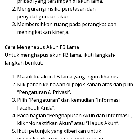
pribadi yang tersimpan di akun lama.
Mengurangi risiko peretasan dan
penyalahgunaan akun.
Membersihkan ruang pada perangkat dan
meningkatkan kinerja.
Cara Menghapus Akun FB Lama
Untuk menghapus akun FB lama, ikuti langkah-
langkah berikut:
Masuk ke akun FB lama yang ingin dihapus.
Klik panah ke bawah di pojok kanan atas dan pilih
“Pengaturan & Privasi”.
Pilih “Pengaturan” dan kemudian “Informasi
Facebook Anda”.
Pada bagian “Penghapusan Akun dan Informasi”,
klik “Nonaktifkan Akun” atau “Hapus Akun”.
Ikuti petunjuk yang diberikan untuk
menyelesaikan proses penghapusan.