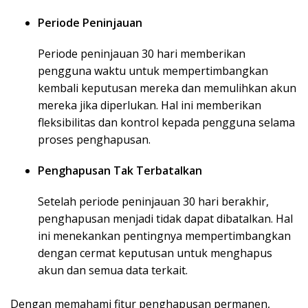
Periode Peninjauan
Periode peninjauan 30 hari memberikan
pengguna waktu untuk mempertimbangkan
kembali keputusan mereka dan memulihkan akun
mereka jika diperlukan. Hal ini memberikan
fleksibilitas dan kontrol kepada pengguna selama
proses penghapusan.
Penghapusan Tak Terbatalkan
Setelah periode peninjauan 30 hari berakhir,
penghapusan menjadi tidak dapat dibatalkan. Hal
ini menekankan pentingnya mempertimbangkan
dengan cermat keputusan untuk menghapus
akun dan semua data terkait.
Dengan memahami fitur penghapusan permanen,