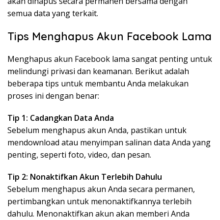
akan dihapus secara permanen bersama dengan
semua data yang terkait.
Tips Menghapus Akun Facebook Lama
Menghapus akun Facebook lama sangat penting untuk
melindungi privasi dan keamanan. Berikut adalah
beberapa tips untuk membantu Anda melakukan
proses ini dengan benar:
Tip 1: Cadangkan Data Anda
Sebelum menghapus akun Anda, pastikan untuk
mendownload atau menyimpan salinan data Anda yang
penting, seperti foto, video, dan pesan.
Tip 2: Nonaktifkan Akun Terlebih Dahulu
Sebelum menghapus akun Anda secara permanen,
pertimbangkan untuk menonaktifkannya terlebih
dahulu. Menonaktifkan akun akan memberi Anda