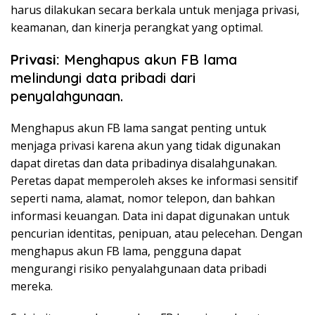
harus dilakukan secara berkala untuk menjaga privasi,
keamanan, dan kinerja perangkat yang optimal.
Privasi:
Menghapus akun FB lama
melindungi data pribadi dari
penyalahgunaan.
Menghapus akun FB lama sangat penting untuk
menjaga privasi karena akun yang tidak digunakan
dapat diretas dan data pribadinya disalahgunakan.
Peretas dapat memperoleh akses ke informasi sensitif
seperti nama, alamat, nomor telepon, dan bahkan
informasi keuangan. Data ini dapat digunakan untuk
pencurian identitas, penipuan, atau pelecehan. Dengan
menghapus akun FB lama, pengguna dapat
mengurangi risiko penyalahgunaan data pribadi
mereka.