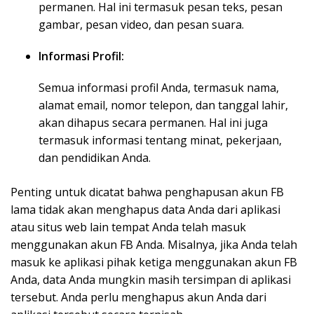
permanen. Hal ini termasuk pesan teks, pesan
gambar, pesan video, dan pesan suara.
Informasi Profil:
Semua informasi profil Anda, termasuk nama,
alamat email, nomor telepon, dan tanggal lahir,
akan dihapus secara permanen. Hal ini juga
termasuk informasi tentang minat, pekerjaan,
dan pendidikan Anda.
Penting untuk dicatat bahwa penghapusan akun FB
lama tidak akan menghapus data Anda dari aplikasi
atau situs web lain tempat Anda telah masuk
menggunakan akun FB Anda. Misalnya, jika Anda telah
masuk ke aplikasi pihak ketiga menggunakan akun FB
Anda, data Anda mungkin masih tersimpan di aplikasi
tersebut. Anda perlu menghapus akun Anda dari