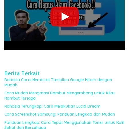
Berita Terkait
Rahasia Cara Membuat Tampilan Google Hitam dengan
Mudah
Cara Mudah Mengatasi Rambut Mengembang untuk Kilau
Rambut Terjaga
Rahasia Terungkap: Cara Melakukan Lucid Dream
Cara Screenshot Samsung: Panduan Lengkap dan Mudah
Panduan Lengkap: Cara Tepat Menggunakan Toner untuk Kulit
Sehat dan Bercahaya