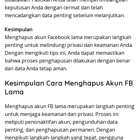
keputusan Anda dengan cermat dan telah
mencadangkan data penting sebelum melanjutkan.
Kesimpulan
Menghapus akun Facebook lama merupakan langkah
penting untuk melindungi privasi dan keamanan Anda.
Dengan mengikuti tips ini, Anda dapat memastikan
bahwa proses penghapusan dilakukan dengan benar
dan data Anda tetap aman.
Kesimpulan Cara Menghapus Akun FB
Lama
Menghapus akun FB lama merupakan langkah penting
untuk menjaga keamanan dan privasi. Proses ini
meliputi penonaktifan akun, pengunduhan data
penting, dan penghapusan permanen. Dengan
mengikuti langkah-langkah yang tepat, pengguna