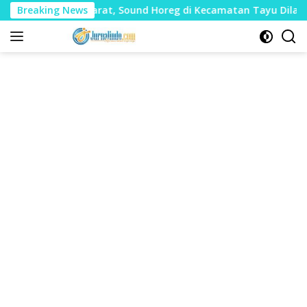
Langsung
 Mudharat, Sound Horeg di Kecamatan Tayu Dilarang
Breaking News
D
ke
konten