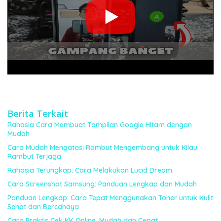
Berita Terkait
Rahasia Cara Membuat Tampilan Google Hitam dengan
Mudah
Cara Mudah Mengatasi Rambut Mengembang untuk Kilau
Rambut Terjaga
Rahasia Terungkap: Cara Melakukan Lucid Dream
Cara Screenshot Samsung: Panduan Lengkap dan Mudah
Panduan Lengkap: Cara Tepat Menggunakan Toner untuk Kulit
Sehat dan Bercahaya
Cara Praktis Cek KK Online, Mudah dan Cepat