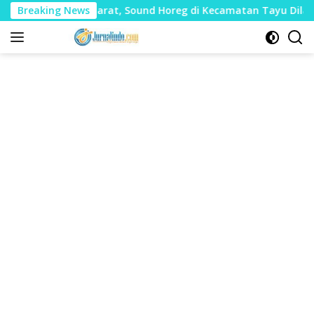
Langsung
k Mudharat, Sound Horeg di Kecamatan Tayu Dilarang
Breaking News
ke
konten