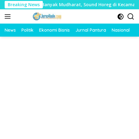
Langsung
i Timbulkan Banyak Mudharat, Sound Horeg di Kecamatan Tayu
Breaking News
ke
konten
News
Politik
Ekonomi Bisnis
Jurnal Pantura
Nasional
O