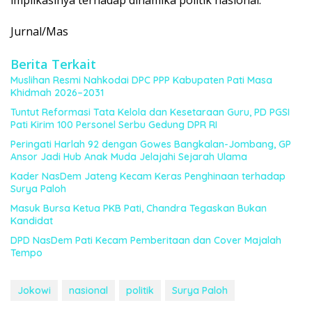
implikasinya terhadap dinamika politik nasional.
Jurnal/Mas
Berita Terkait
Muslihan Resmi Nahkodai DPC PPP Kabupaten Pati Masa
Khidmah 2026–2031
Tuntut Reformasi Tata Kelola dan Kesetaraan Guru, PD PGSI
Pati Kirim 100 Personel Serbu Gedung DPR RI
Peringati Harlah 92 dengan Gowes Bangkalan-Jombang, GP
Ansor Jadi Hub Anak Muda Jelajahi Sejarah Ulama
Kader NasDem Jateng Kecam Keras Penghinaan terhadap
Surya Paloh
Masuk Bursa Ketua PKB Pati, Chandra Tegaskan Bukan
Kandidat
DPD NasDem Pati Kecam Pemberitaan dan Cover Majalah
Tempo
Jokowi
nasional
politik
Surya Paloh