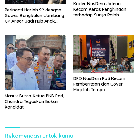
Kader NasDem Jateng
Kecam Keras Penghinaan
Peringati Harlah 92 dengan
terhadap Surya Paloh
Gowes Bangkalan-Jombang,
GP Ansor Jadi Hub Anak
Muda Jelajahi Sejarah Ulama
DPD NasDem Pati Kecam
Pemberitaan dan Cover
Majalah Tempo
Masuk Bursa Ketua PKB Pati,
Chandra Tegaskan Bukan
Kandidat
Rekomendasi untuk kamu