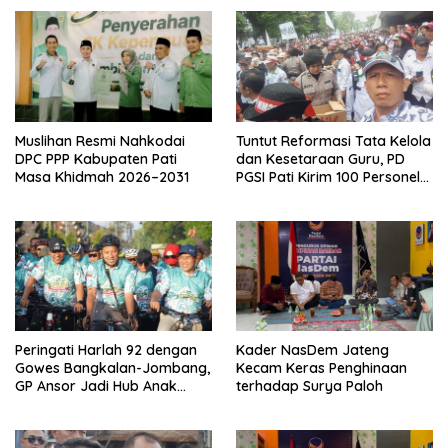
Muslihan Resmi Nahkodai
Tuntut Reformasi Tata Kelola
DPC PPP Kabupaten Pati
dan Kesetaraan Guru, PD
Masa Khidmah 2026–2031
PGSI Pati Kirim 100 Personel
Serbu Gedung DPR RI
Peringati Harlah 92 dengan
Kader NasDem Jateng
Gowes Bangkalan-Jombang,
Kecam Keras Penghinaan
GP Ansor Jadi Hub Anak
terhadap Surya Paloh
Muda Jelajahi Sejarah Ulama