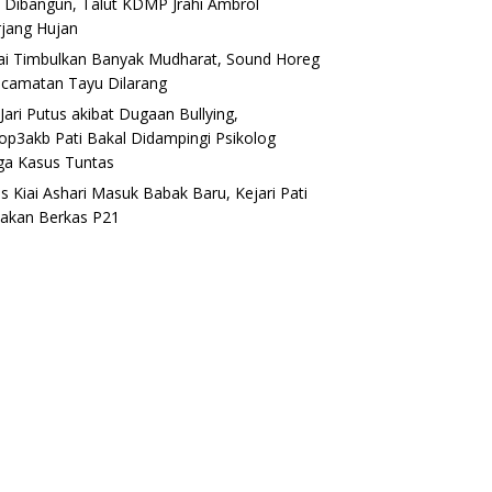
 Dibangun, Talut KDMP Jrahi Ambrol
rjang Hujan
lai Timbulkan Banyak Mudharat, Sound Horeg
ecamatan Tayu Dilarang
Jari Putus akibat Dugaan Bullying,
op3akb Pati Bakal Didampingi Psikolog
ga Kasus Tuntas
s Kiai Ashari Masuk Babak Baru, Kejari Pati
akan Berkas P21