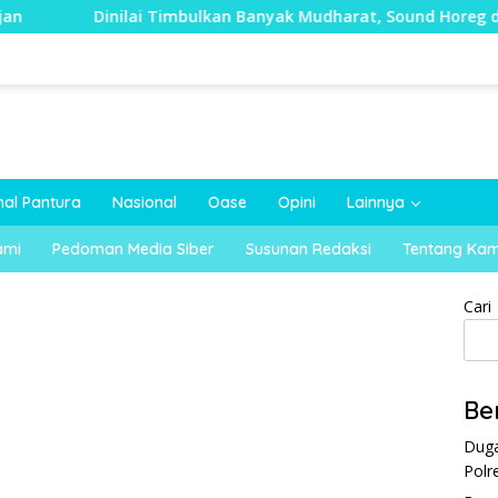
inilai Timbulkan Banyak Mudharat, Sound Horeg di Kecamatan
nal Pantura
Nasional
Oase
Opini
Lainnya
ami
Pedoman Media Siber
Susunan Redaksi
Tentang Kam
Cari
Be
Duga
Polr