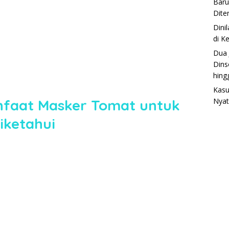
Baru
Dite
Dini
di K
Dua 
Dins
hing
Kasu
faat Masker Tomat untuk
Nyat
iketahui