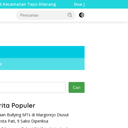
 Tayu Dilarang
Dua Jari Putus akibat Dugaan Bullying,
i
Cari
rita Populer
an Bullying MTs di Margorejo Diusut
esta Pati, 9 Saksi Diperiksa