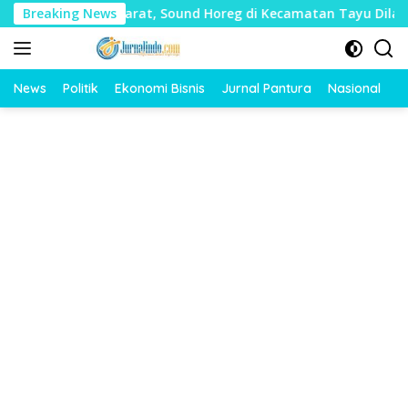
Langsung
yak Mudharat, Sound Horeg di Kecamatan Tayu Dilarang
Breaking News
ke
konten
News
Politik
Ekonomi Bisnis
Jurnal Pantura
Nasional
O