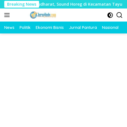
Langsung
Banyak Mudharat, Sound Horeg di Kecamatan Tayu Dilarang
Breaking News
ke
konten
News
Politik
Ekonomi Bisnis
Jurnal Pantura
Nasional
O