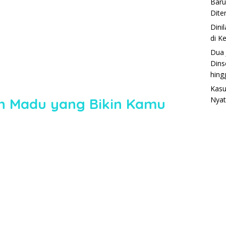
Baru
Dite
Dini
di K
Dua 
Dins
hing
Kasu
on Madu yang Bikin Kamu
Nyat