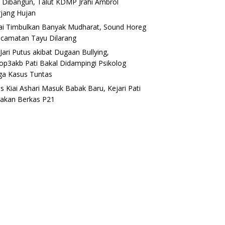
 Dibangun, Talut KDMP Jrahi Ambrol
rjang Hujan
lai Timbulkan Banyak Mudharat, Sound Horeg
ecamatan Tayu Dilarang
Jari Putus akibat Dugaan Bullying,
op3akb Pati Bakal Didampingi Psikolog
ga Kasus Tuntas
s Kiai Ashari Masuk Babak Baru, Kejari Pati
akan Berkas P21