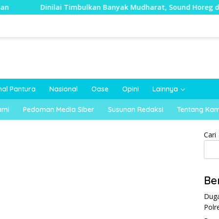
inilai Timbulkan Banyak Mudharat, Sound Horeg di Kecamatan
nal Pantura
Nasional
Oase
Opini
Lainnya
ami
Pedoman Media Siber
Susunan Redaksi
Tentang Kam
Cari
Be
Duga
Polr