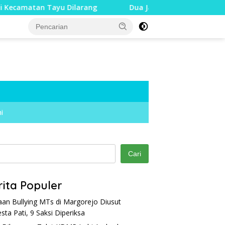
 Tayu Dilarang
Dua Jari Putus akibat Dugaan Bullying,
i
Cari
rita Populer
an Bullying MTs di Margorejo Diusut
esta Pati, 9 Saksi Diperiksa