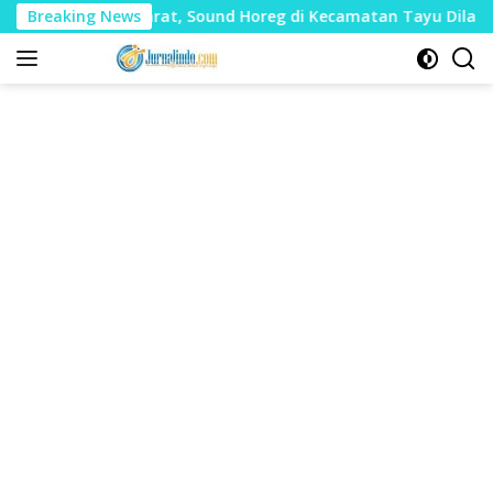
Langsung
k Mudharat, Sound Horeg di Kecamatan Tayu Dilarang
Breaking News
ke
konten