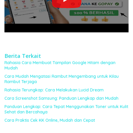
Berita Terkait
Rahasia Cara Membuat Tampilan Google Hitam dengan
Mudah
Cara Mudah Mengatasi Rambut Mengembang untuk Kilau
Rambut Terjaga
Rahasia Terungkap: Cara Melakukan Lucid Dream
Cara Screenshot Samsung: Panduan Lengkap dan Mudah
Panduan Lengkap: Cara Tepat Menggunakan Toner untuk Kulit
Sehat dan Bercahaya
Cara Praktis Cek KK Online, Mudah dan Cepat