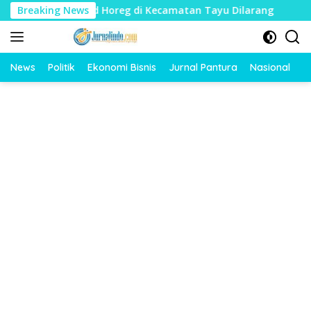
Langsung
, Sound Horeg di Kecamatan Tayu Dilarang
Breaking News
Dua Jari Pu
ke
konten
News
Politik
Ekonomi Bisnis
Jurnal Pantura
Nasional
O