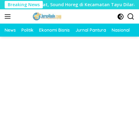
Langsung
 Mudharat, Sound Horeg di Kecamatan Tayu Dilarang
Breaking News
D
ke
konten
News
Politik
Ekonomi Bisnis
Jurnal Pantura
Nasional
O